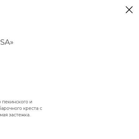
SA»
о пекинского и
барочного креста с
мая застежка.