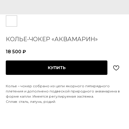
КОЛЬЕ-ЧОКЕР «АКВАМАРИН»
18 500
₽
КУПИТЬ
Колье – чокер собрано из цепи якорного пятирядного
плетения и дополнено подвеской природного аквамарина в
форме капли. Имеется регулируемая застежка.
Сплав: сталь, латунь, родий.