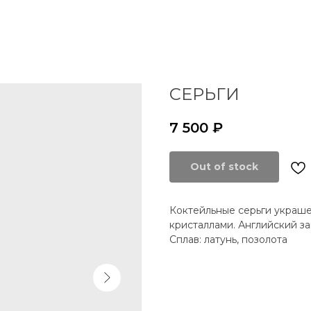
СЕРЬГИ
7 500
₽
Out of stock
Коктейльные серьги украш
кристаллами. Английский з
Сплав: латунь, позолота