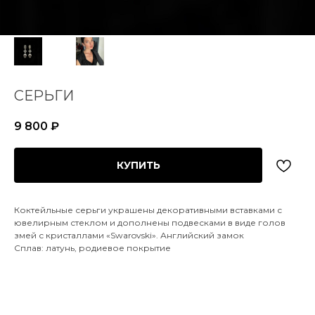
СЕРЬГИ
9 800
₽
КУПИТЬ
Коктейльные серьги украшены декоративными вставками с
ювелирным стеклом и дополнены подвесками в виде голов
змей с кристаллами «Swarovski». Английский замок
Сплав: латунь, родиевое покрытие