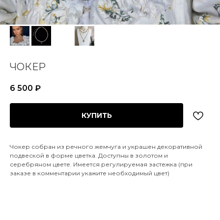
ЧОКЕР
6 500
₽
КУПИТЬ
Чокер собран из речного жемчуга и украшен декоративной
подвеской в форме цветка. Доступны в золотом и
серебряном цвете. Имеется регулируемая застежка (при
заказе в комментарии укажите необходимый цвет)