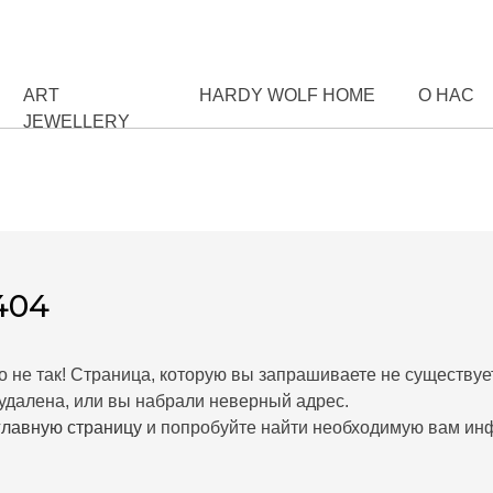
ART
HARDY WOLF HOME
О НАС
JEWELLERY
404
о не так! Страница, которую вы запрашиваете не существует
удалена, или вы набрали неверный адрес.
главную страницу
и попробуйте найти необходимую вам ин