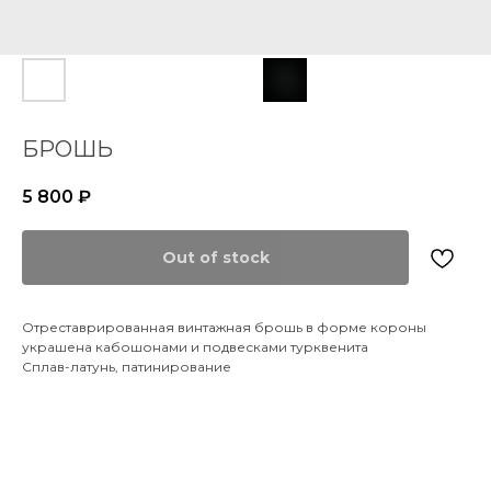
БРОШЬ
5 800
₽
Out of stock
Отреставрированная винтажная брошь в форме короны
украшена кабошонами и подвесками турквенита
Сплав-латунь, патинирование